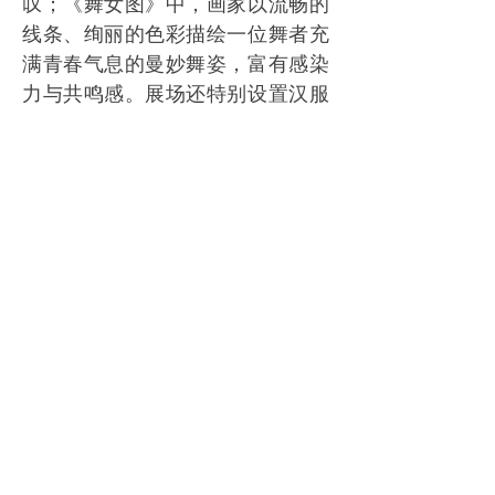
叹；《舞女图》中，画家以流畅的
线条、绚丽的色彩描绘一位舞者充
满青春气息的曼妙舞姿，富有感染
力与共鸣感。展场还特别设置汉服
穿戴、壁画临摹、曲水流觞游戏等
多项互动活动。
2月25日，观众在参观特展。
展览开幕当日，陕西省文物保