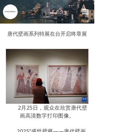
首页
끀
要闻特稿
唐代壁画系列特展在台开启终章展
乡村新貌
乡村工作
休闲旅游
先锋人物
2月25日，观众在欣赏唐代壁
画高清数字打印图像。
2025“盛世壁藏——唐代壁画